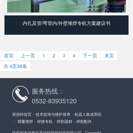
内孔及管/弯管内/外壁堆焊专机方案建议书
首页
上一页
1
2
3
4
下一页
末页
共
4
页
38
条
服务热线：
0532-83935120
英佰特首页
-
技术咨询与维护保养
-
机器人集成系统
-
熔覆堆焊
-
焊接专机
-
焊割器材
-
焊割配件
版权所有@青岛英佰特智能科技有限公司 - Copyright