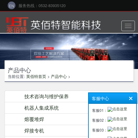
服务热线：0532-83935120
EN
切
换
菜
单
产品中心
当前位置:
英佰特首页
>
产品中心
>
技术咨询与维护保养
客服中心
机器人集成系统
客服01：
熔覆堆焊
客服02：
焊接专机
客服03：