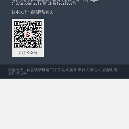
@ybtzn.com 2019 鲁ICP备19021968号
技术支持：霜狼网络科技
友情链接：
佳昊凯瑞机电工程
固达金属-耐磨衬板
离心式滤油机
青
岛环保设备